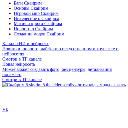
Баги Скайрим
Основы Скайрим
Игровой мир Скайрим
Интересное о Скайрим
Магия и крики Скайрим
Новости о Скайрим
Создание модов Скайрим
Канал о ИИ и нейросях
Новинки, новости, лайфаки о искусственном интеллекте и
нейросетях
Смотри в ТГ канале
Новая нейросеть
Может может создавать фото, без цензуры, детализация
поражает.
Смотри в ТГ канале
Сайт посвящен игре Скайрим 5 Skyrim 5 The Elder Scrolls и на
нем вы всегда сможете читы коды моды
Vk