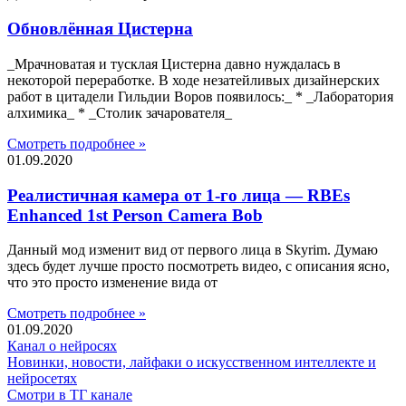
Обновлённая Цистерна
_Мрачноватая и тусклая Цистерна давно нуждалась в
некоторой переработке. В ходе незатейливых дизайнерских
работ в цитадели Гильдии Воров появилось:_ * _Лаборатория
алхимика_ * _Столик зачарователя_
Смотреть подробнее »
01.09.2020
Реалистичная камера от 1-го лица — RBEs
Enhanced 1st Person Camera Bob
Данный мод изменит вид от первого лица в Skyrim. Думаю
здесь будет лучше просто посмотреть видео, с описания ясно,
что это просто изменение вида от
Смотреть подробнее »
01.09.2020
Канал о нейросях
Новинки, новости, лайфаки о искусственном интеллекте и
нейросетях
Смотри в ТГ канале