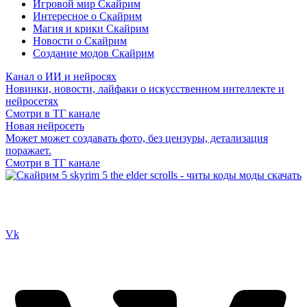
Игровой мир Скайрим
Интересное о Скайрим
Магия и крики Скайрим
Новости о Скайрим
Создание модов Скайрим
Канал о ИИ и нейросях
Новинки, новости, лайфаки о искусственном интеллекте и
нейросетях
Смотри в ТГ канале
Новая нейросеть
Может может создавать фото, без цензуры, детализация
поражает.
Смотри в ТГ канале
Сайт посвящен игре Скайрим 5 Skyrim 5 The Elder Scrolls и на
нем вы всегда сможете читы коды моды
Vk