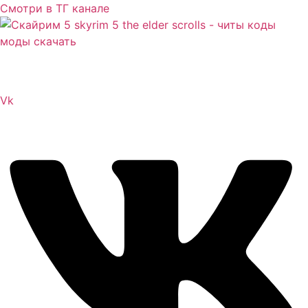
Смотри в ТГ канале
Сайт посвящен игре Скайрим 5 Skyrim 5 The Elder
Scrolls и на нем вы всегда сможете читы коды моды
Vk