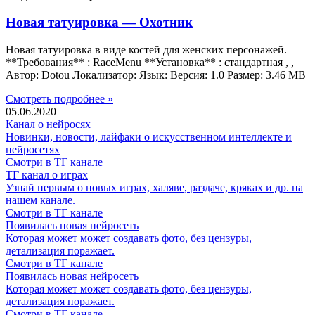
Новая татуировка — Охотник
Новая татуировка в виде костей для женских персонажей.
**Требования** : RaceMenu **Установка** : стандартная , ,
Автор: Dotou Локализатор: Язык: Версия: 1.0 Размер: 3.46 MB
Смотреть подробнее »
05.06.2020
Канал о нейросях
Новинки, новости, лайфаки о искусственном интеллекте и
нейросетях
Смотри в ТГ канале
ТГ канал о играх
Узнай первым о новых играх, халяве, раздаче, кряках и др. на
нашем канале.
Смотри в ТГ канале
Появилась новая нейросеть
Которая может может создавать фото, без цензуры,
детализация поражает.
Смотри в ТГ канале
Появилась новая нейросеть
Которая может может создавать фото, без цензуры,
детализация поражает.
Смотри в ТГ канале