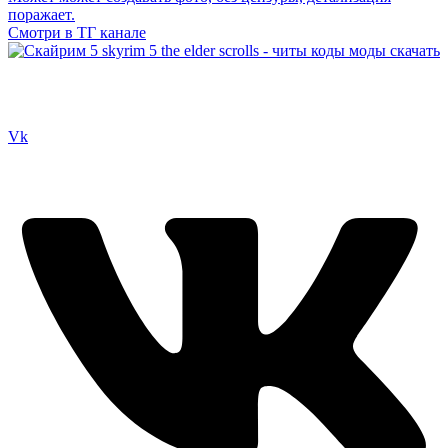
поражает.
Смотри в ТГ канале
Сайт посвящен игре Скайрим 5 Skyrim 5 The Elder Scrolls и на
нем вы всегда сможете читы коды моды
Vk