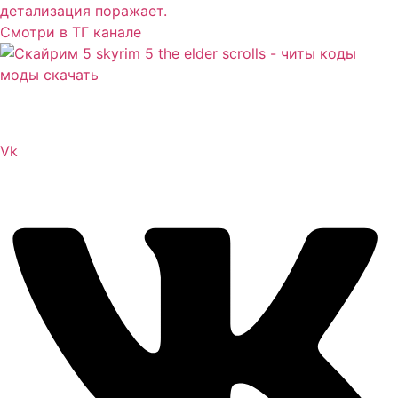
детализация поражает.
Смотри в ТГ канале
Сайт посвящен игре Скайрим 5 Skyrim 5 The Elder
Scrolls и на нем вы всегда сможете читы коды моды
Vk