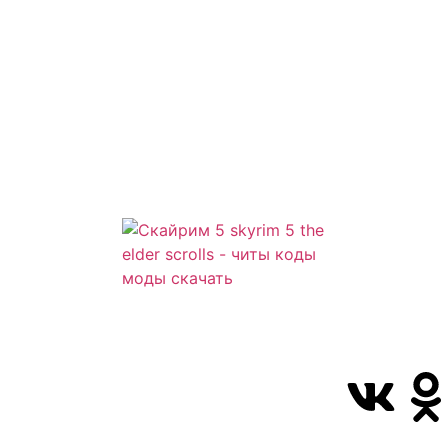
Сайт посвящ
Скайрим 5 S
Elder Scrolls
всегда смож
коды моды