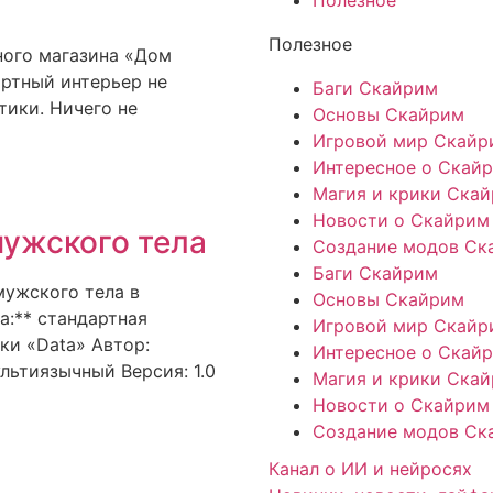
Полезное
Полезное
ного магазина «Дом
артный интерьер не
Баги Скайрим
тики. Ничего не
Основы Скайрим
Игровой мир Скайр
Интересное о Скай
Магия и крики Ска
Новости о Скайрим
ужского тела
Создание модов Ск
Баги Скайрим
ужского тела в
Основы Скайрим
а:** стандартная
Игровой мир Скайр
ки «Data» Автор:
Интересное о Скай
ультиязычный Версия: 1.0
Магия и крики Ска
Новости о Скайрим
Создание модов Ск
Канал о ИИ и нейросях