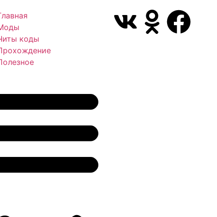
Главная
Моды
Читы коды
Прохождение
Полезное