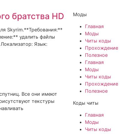
ого братства HD
Моды
Главная
ля Skyrim.**Требования:**
Моды
ление:** удалить файлы
Читы коды
 Локализатор: Язык:
Прохождение
Полезное
Главная
Моды
Читы коды
Прохождение
Полезное
 спутниц. Все они имеют
присутствуют текстуры
Коды читы
анавливать
Главная
Моды
Читы коды