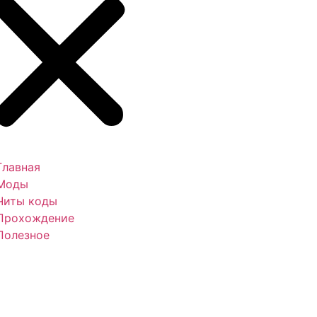
Главная
Моды
Читы коды
Прохождение
Полезное