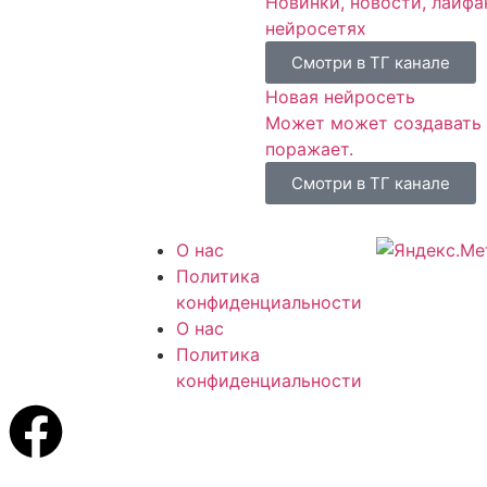
Новинки, новости, лайфа
нейросетях
Смотри в ТГ канале
Новая нейросеть
Может может создавать ф
поражает.
Смотри в ТГ канале
ен игре
О нас
kyrim 5 The
Политика
 и на нем вы
конфиденциальности
ете читы
О нас
Политика
конфиденциальности