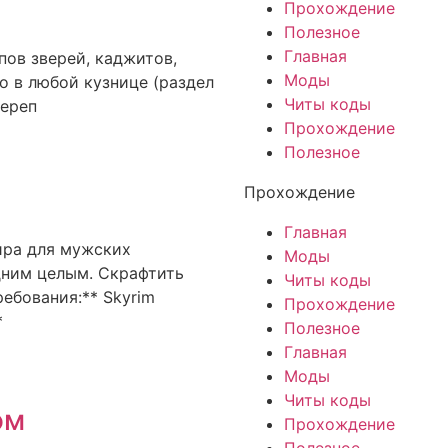
Прохождение
Полезное
Главная
пов зверей, каджитов,
Моды
о в любой кузнице (раздел
Читы коды
Череп
Прохождение
Полезное
Прохождение
Главная
ира для мужских
Моды
дним целым. Скрафтить
Читы коды
ебования:** Skyrim
Прохождение
*
Полезное
Главная
Моды
Читы коды
ом
Прохождение