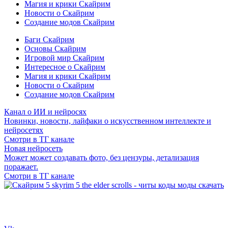
Магия и крики Скайрим
Новости о Скайрим
Создание модов Скайрим
Баги Скайрим
Основы Скайрим
Игровой мир Скайрим
Интересное о Скайрим
Магия и крики Скайрим
Новости о Скайрим
Создание модов Скайрим
Канал о ИИ и нейросях
Новинки, новости, лайфаки о искусственном интеллекте и
нейросетях
Смотри в ТГ канале
Новая нейросеть
Может может создавать фото, без цензуры, детализация
поражает.
Смотри в ТГ канале
Сайт посвящен игре Скайрим 5 Skyrim 5 The Elder Scrolls и на
нем вы всегда сможете читы коды моды