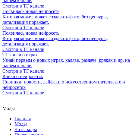
нашем канале.
Смотри в ТГ канале
Появилась новая нейросеть
Которая может может создавать фото, без цензуры,
детализация поражает.
Смотри в ТГ канале
Появилась новая нейросеть
Которая может может создавать фото, без цензуры,
детализация поражает.
Смотри в ТГ канале
ТГ канал о играх
Узнай первым о новых играх, халяве, раздаче, кряках и др. на
нашем канале.
Смотри в ТГ канале
Канал о нейросетях
Новинки, новости, лайфаки о искусственном интеллекте и
нейросетях
Смотри в ТГ канале
Моды
Главная
Моды
Читы коды
Прохождение