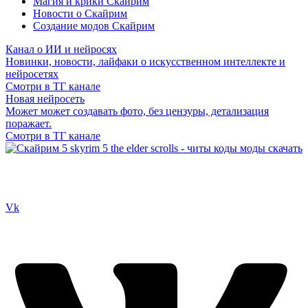
Магия и крики Скайрим
Новости о Скайрим
Создание модов Скайрим
Канал о ИИ и нейросях
Новинки, новости, лайфаки о искусственном интеллекте и
нейросетях
Смотри в ТГ канале
Новая нейросеть
Может может создавать фото, без цензуры, детализация
поражает.
Смотри в ТГ канале
Сайт посвящен игре Скайрим 5 Skyrim 5 The Elder Scrolls и на
нем вы всегда сможете читы коды моды
Vk