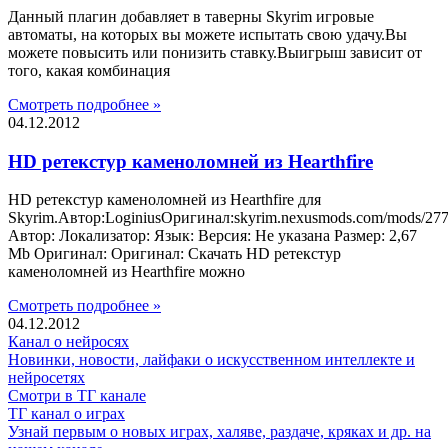
Данный плагин добавляет в таверны Skyrim игровые
автоматы, на которых вы можете испытать свою удачу.Вы
можете повысить или понизить ставку.Выигрыш зависит от
того, какая комбинация
Смотреть подробнее »
04.12.2012
HD ретекстур каменоломней из Hearthfire
HD ретекстур каменоломней из Hearthfire для
Skyrim.Автор:LoginiusОригинал:skyrim.nexusmods.com/mods/27
Автор: Локализатор: Язык: Версия: Не указана Размер: 2,67
Mb Оригинал: Оригинал: Скачать HD ретекстур
каменоломней из Hearthfire можно
Смотреть подробнее »
04.12.2012
Канал о нейросях
Новинки, новости, лайфаки о искусственном интеллекте и
нейросетях
Смотри в ТГ канале
ТГ канал о играх
Узнай первым о новых играх, халяве, раздаче, кряках и др. на